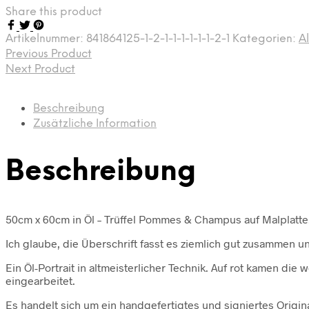
Share this product
Artikelnummer:
841864125-1-2-1-1-1-1-1-1-2-1
Kategorien:
Al
Previous Product
Next Product
Beschreibung
Zusätzliche Information
Beschreibung
50cm x 60cm in Öl – Trüffel Pommes & Champus auf Malplatte
Ich glaube, die Überschrift fasst es ziemlich gut zusammen un
Ein Öl-Portrait in altmeisterlicher Technik. Auf rot kamen d
eingearbeitet.
Es handelt sich um ein handgefertigtes und signiertes Origina