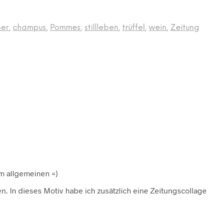
er
,
champus
,
Pommes
,
stillleben
,
trüffel
,
wein
,
Zeitung
im allgemeinen =)
n. In dieses Motiv habe ich zusätzlich eine Zeitungscollage