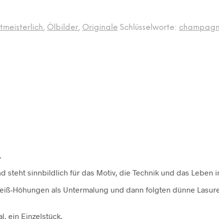
tmeisterlich
,
Ölbilder
,
Originale
Schlüsselworte:
champagn
.
d steht sinnbildlich für das Motiv, die Technik und das Leben 
ie weiß-Höhungen als Untermalung und dann folgten dünne Lasure
l, ein Einzelstück.