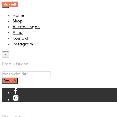
Verkauft
Verkauft
Verkauft
×
Home
Shop
Ausstellungen
Alina
Kontakt
Instagram
×
Produktsuche