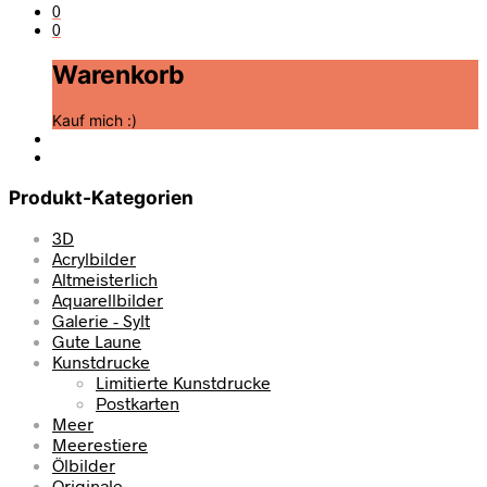
0
0
Warenkorb
Kauf mich :)
Produkt-Kategorien
3D
Acrylbilder
Altmeisterlich
Aquarellbilder
Galerie - Sylt
Gute Laune
Kunstdrucke
Limitierte Kunstdrucke
Postkarten
Meer
Meerestiere
Ölbilder
Originale