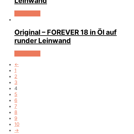
Leinwand
Weiterlesen
Original – FOREVER 18 in Öl auf
runder Leinwand
Weiterlesen
←
1
2
3
4
5
6
7
8
9
10
→