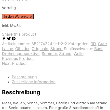
Vorrätig
In den Warenkorb
inkl. MwSt.
Share this product
Artikelnummer:
852174224-1-1-2-2
Kategorien:
3D
,
Gute
Laune
,
Ölbilder
,
Originale
,
Strand
Schlüsselworte:
Bunt
,
Drohnenperspektive
,
Sommer
,
Strand
,
Welle
Previous Product
Next Product
Beschreibung
Zusätzliche Information
Beschreibung
Meer, Wellen, Sonne, Sommer, Baden und einfach am Strand
die Seele baumeln lassen. Eine große Strandlandschaft in