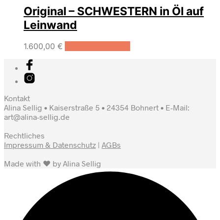
Original – SCHWESTERN in Öl auf
Leinwand
1.600,00
€
In den Warenkorb
Kontakt
Alina Sellig • Kaiserstraße 5 • 24354 Bohnert • E-Mail:
art@alina-sellig.de
Rechtliches
Impressum & Datenschutz
|
AGBs
Made with ♥ by Alina Sellig