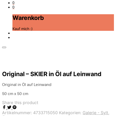
0
0
Warenkorb
Kauf mich :)
Original – SKIER in Öl auf Leinwand
Original in Öl auf Leinwand
50 cm x 50 cm
Share this product
Artikelnummer:
4733715050
Kategorien:
Galerie - Sylt
,