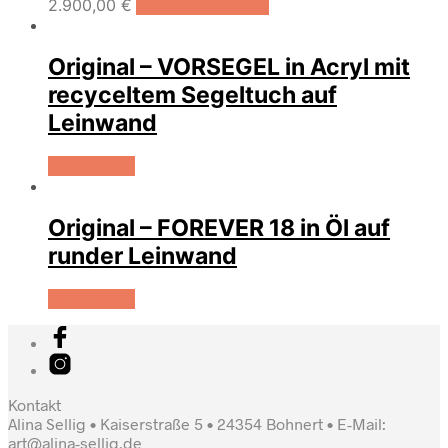
2.900,00
€
In den Warenkorb
Original – VORSEGEL in Acryl mit
recyceltem Segeltuch auf
Leinwand
Weiterlesen
Original – FOREVER 18 in Öl auf
runder Leinwand
Weiterlesen
Kontakt
Alina Sellig • Kaiserstraße 5 • 24354 Bohnert • E-Mail:
art@alina-sellig.de