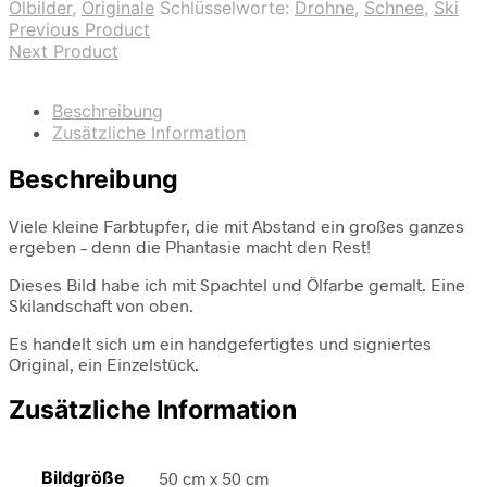
Ölbilder
,
Originale
Schlüsselworte:
Drohne
,
Schnee
,
Ski
Previous Product
Next Product
Beschreibung
Zusätzliche Information
Beschreibung
Viele kleine Farbtupfer, die mit Abstand ein großes ganzes
ergeben – denn die Phantasie macht den Rest!
Dieses Bild habe ich mit Spachtel und Ölfarbe gemalt. Eine
Skilandschaft von oben.
Es handelt sich um ein handgefertigtes und signiertes
Original, ein Einzelstück.
Zusätzliche Information
Bildgröße
50 cm x 50 cm