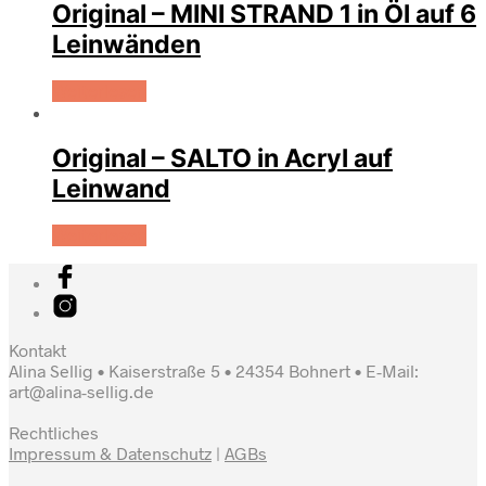
Original – MINI STRAND 1 in Öl auf 6
Leinwänden
Weiterlesen
Original – SALTO in Acryl auf
Leinwand
Weiterlesen
Kontakt
Alina Sellig • Kaiserstraße 5 • 24354 Bohnert • E-Mail:
art@alina-sellig.de
Rechtliches
Impressum & Datenschutz
|
AGBs