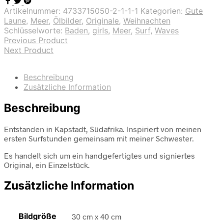
Artikelnummer:
4733715050-2-1-1-1
Kategorien:
Gute
Laune
,
Meer
,
Ölbilder
,
Originale
,
Weihnachten
Schlüsselworte:
Baden
,
girls
,
Meer
,
Surf
,
Waves
Previous Product
Next Product
Beschreibung
Zusätzliche Information
Beschreibung
Entstanden in Kapstadt, Südafrika. Inspiriert von meinen
ersten Surfstunden gemeinsam mit meiner Schwester.
Es handelt sich um ein handgefertigtes und signiertes
Original, ein Einzelstück.
Zusätzliche Information
Bildgröße
30 cm x 40 cm