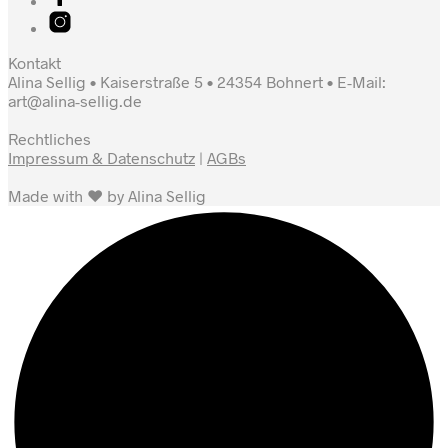
Kontakt
Alina Sellig • Kaiserstraße 5 • 24354 Bohnert • E-Mail:
art@alina-sellig.de
Rechtliches
Impressum & Datenschutz
|
AGBs
Made with ♥ by Alina Sellig