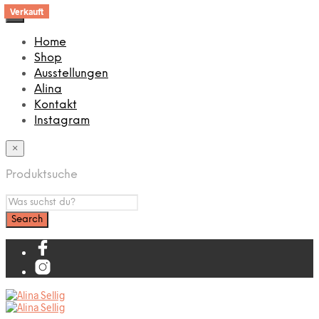
Verkauft
Verkauft
Verkauft
×
Home
Shop
Ausstellungen
Alina
Kontakt
Instagram
×
Produktsuche