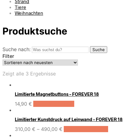
Strand
Tiere
Weihnachten
Produktsuche
Suche nach:
Suche
Filter
Zeigt alle 3 Ergebnisse
Limitierte Magnetbuttons – FOREVER 18
14,90
€
In den Warenkorb
Limitierter Kunstdruck auf Leinwand – FOREVER 18
310,00
€
–
490,00
€
Ausführung wählen