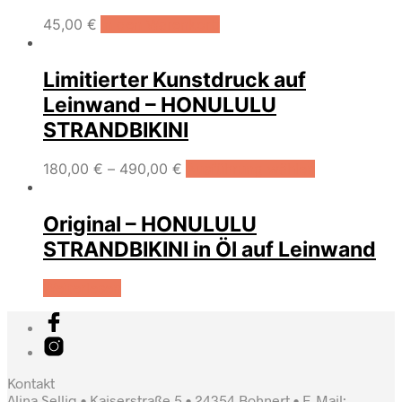
45,00
€
In den Warenkorb
Limitierter Kunstdruck auf
Leinwand – HONULULU
STRANDBIKINI
180,00
€
–
490,00
€
Ausführung wählen
Original – HONULULU
STRANDBIKINI in Öl auf Leinwand
Weiterlesen
Kontakt
Alina Sellig • Kaiserstraße 5 • 24354 Bohnert • E-Mail: