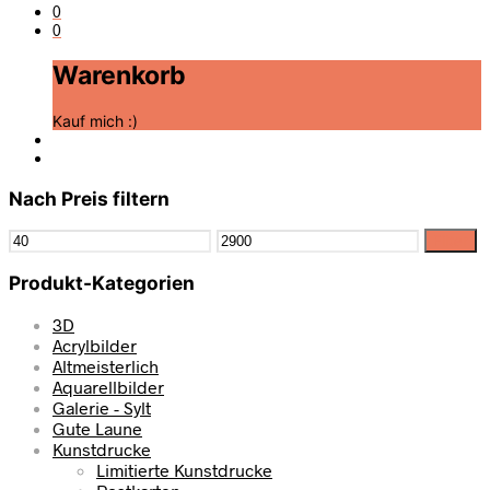
0
0
Warenkorb
Kauf mich :)
Nach Preis filtern
Filter
Produkt-Kategorien
3D
Acrylbilder
Altmeisterlich
Aquarellbilder
Galerie - Sylt
Gute Laune
Kunstdrucke
Limitierte Kunstdrucke