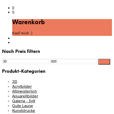
0
0
Warenkorb
Kauf mich :)
Nach Preis filtern
Filter
Produkt-Kategorien
3D
Acrylbilder
Altmeisterlich
Aquarellbilder
Galerie - Sylt
Gute Laune
Kunstdrucke