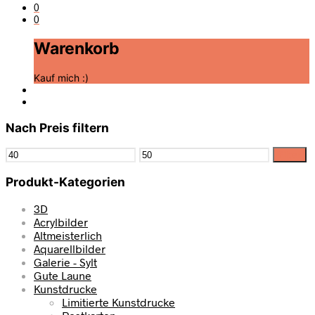
0
0
Warenkorb
Kauf mich :)
Nach Preis filtern
Filter
Produkt-Kategorien
3D
Acrylbilder
Altmeisterlich
Aquarellbilder
Galerie - Sylt
Gute Laune
Kunstdrucke
Limitierte Kunstdrucke