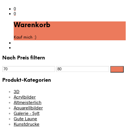
0
0
Warenkorb
Kauf mich :)
Nach Preis filtern
Filter
Produkt-Kategorien
3D
Acrylbilder
Altmeisterlich
Aquarellbilder
Galerie - Sylt
Gute Laune
Kunstdrucke