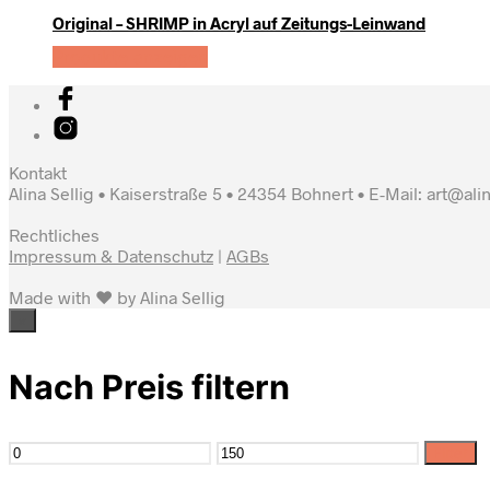
Original – SHRIMP in Acryl auf Zeitungs-Leinwand
Produkte anzeigen
Kontakt
Alina Sellig • Kaiserstraße 5 • 24354 Bohnert • E-Mail: art@ali
Rechtliches
Impressum & Datenschutz
|
AGBs
Made with ♥ by Alina Sellig
×
Nach Preis filtern
Filter